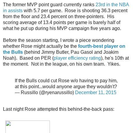
The former MVP point guard currently ranks
23rd in the NBA
in assists
with 5.7 per game. Rose is shooting 36.3 percent
from the floor and 23.4 percent on three-pointers. His
scoring average of 13.4 points per game is barely half of
what he put up during his MVP campaign five years ago.
Before the season starting, I wrote a piece wondering
whether Rose might actually be the
fourth-best player on
the Bulls
(behind Jimmy Butler, Pau Gasol and Joakim
Noah). Based on PER (
player efficiency rating
), he's 10th at
the moment. Not in the league, on his own team. Yikes.
If the Bulls could cut Rose w/o having to pay him,
at this point...would anyone argue they wouldn't?
— Russillo (@ryenarussillo)
December 11, 2015
Last night Rose attempted this behind-the-back pass: