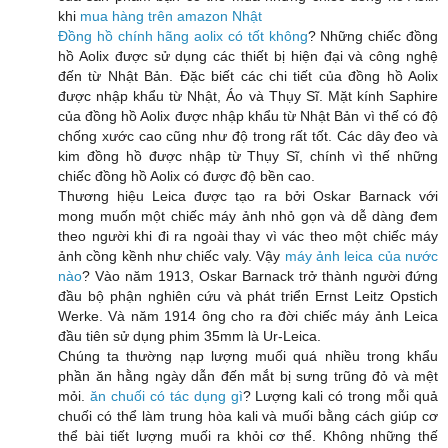
khi
mua hàng trên amazon Nhật
Đồng hồ chính hãng aolix có tốt không
? Những chiếc đồng
hồ Aolix được sử dụng các thiết bị hiện đại và công nghệ
đến từ Nhật Bản. Đặc biết các chi tiết của đồng hồ Aolix
được nhập khẩu từ Nhật, Áo và Thụy Sĩ. Mặt kính Saphire
của đồng hồ Aolix được nhập khẩu từ Nhật Bản vì thế có độ
chống xước cao cũng như độ trong rất tốt. Các dây đeo và
kim đồng hồ được nhập từ Thụy Sĩ, chính vì thế những
chiếc đồng hồ Aolix có được độ bền cao.
Thương hiệu Leica được tạo ra bởi Oskar Barnack với
mong muốn một chiếc máy ảnh nhỏ gọn và dễ dàng đem
theo người khi đi ra ngoài thay vì vác theo một chiếc máy
ảnh cồng kềnh như chiếc valy. Vậy
máy ảnh leica của nước
nào
? Vào năm 1913, Oskar Barnack trở thành người đứng
đầu bộ phận nghiên cứu và phát triển Ernst Leitz Opstich
Werke. Và năm 1914 ông cho ra đời chiếc máy ảnh Leica
đầu tiên sử dụng phim 35mm là Ur-Leica.
Chúng ta thường nạp lượng muối quá nhiều trong khẩu
phần ăn hằng ngày dẫn đến mắt bị sưng trũng đỏ và mệt
mỏi.
ăn chuối có tác dụng gì
? Lượng kali có trong mỗi quả
chuối có thể làm trung hòa kali và muối bằng cách giúp cơ
thể bài tiết lượng muối ra khỏi cơ thể. Không những thế